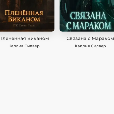
фики
а
ика и ужасы
ика
ези
астика
Плененная Виканом
Связана с Мараком
апокалипсис
Каллия Силвер
Каллия Силвер
утопия
аданцы
 ЖАНРЫ