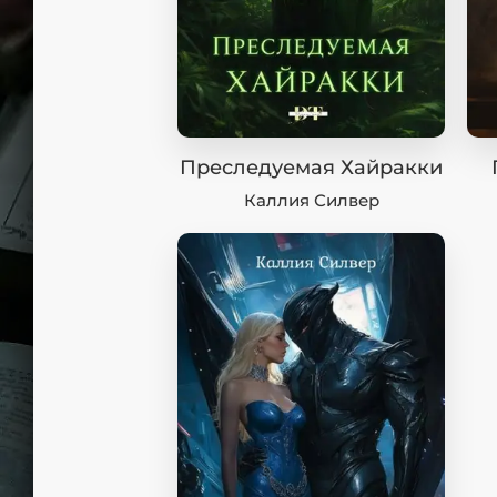
Фан
Проз
Мист
Эрот
Фэнт
Фант
Преследуемая Хайракки
Пост
Каллия Силвер
Анти
Поп
ВСЕ