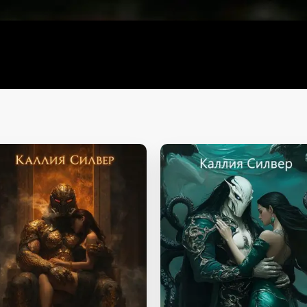
РПГ
РПГ
ъ-аниме
ктивы
леры
ерика
и про бизнес
развитие
ики
р
овные романы