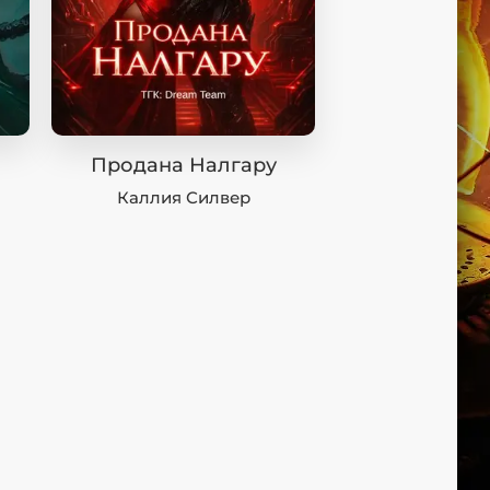
Продана Налгару
Каллия Силвер