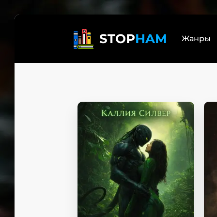
STOP
HAM
Жанры
Реал
Лит
бояр
Дете
Трил
Эзот
Книг
Само
Боев
Юмо
Люб