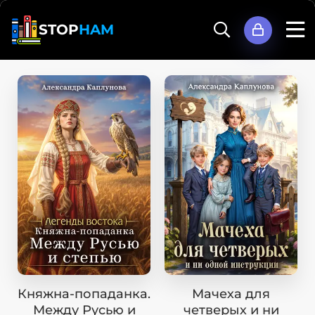
STOP
HAM
Княжна-попаданка.
Мачеха для
Между Русью и
четверых и ни