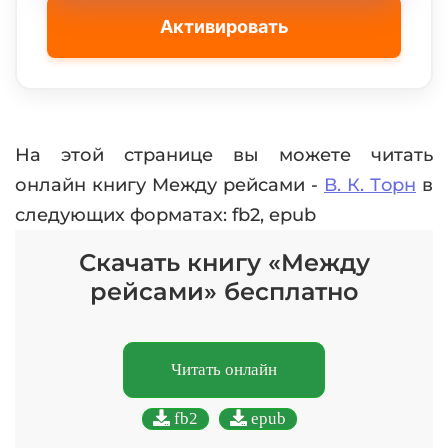
Активировать
На этой странице вы можете читать
онлайн книгу Meжду рeйсaми -
В. К. Тoрн
в
следующих форматах: fb2, epub
Скачать книгу «Meжду
рeйсaми» бесплатно
Читать онлайн
fb2
epub