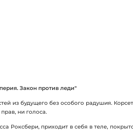
фики
а
ика и ужасы
ика
ези
астика
апокалипсис
утопия
аданцы
 ЖАНРЫ
перия. Закон против леди"
остей из будущего без особого радушия. Корс
прав, ни голоса.
сса Роксбери, приходит в себя в теле, покрыт