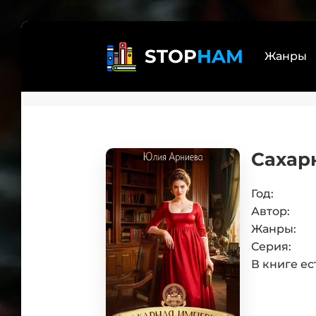
STOP
HAM
Жанры
Реал
Лит
Сахар
бояр
Дете
Трил
Год:
Автор:
Эзот
Жанры:
Книг
Серия:
Само
В книге ес
Боев
Юмо
Люб