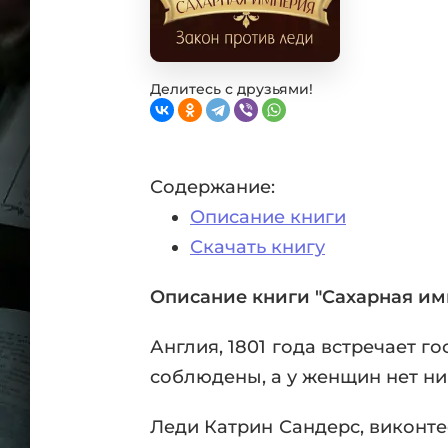
Фан
Проз
Мист
Эрот
Делитесь с друзьями!
Фэнт
Фант
Пост
Содержание:
Анти
Описание книги
Поп
ВСЕ
Скачать книгу
Описание книги "Сахарная им
Англия, 1801 года встречает г
соблюдены, а у женщин нет ни 
Леди Катрин Сандерс, виконте