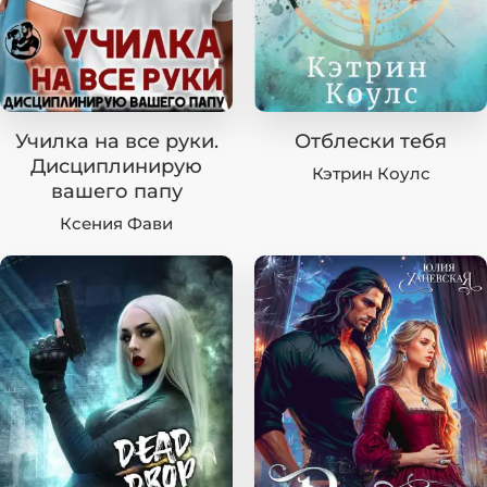
Училка на все руки.
Отблески тебя
Дисциплинирую
Кэтрин Коулc
вашего папу
Ксения Фави