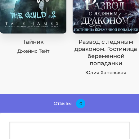
Тайник
Развод с ледяным
драконом. Гостиница
Джеймс Тейт
беременной
попаданки
Юлия Ханевская
Отзывы
0