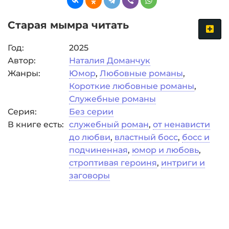
Старая мымра читать
Год:
2025
Автор:
Наталия Доманчук
Жанры:
Юмор
,
Любовные романы
,
Короткие любовные романы
,
Служебные романы
Серия:
Без серии
В книге есть:
служебный роман
,
от ненависти
до любви
,
властный босс
,
босс и
подчиненная
,
юмор и любовь
,
строптивая героиня
,
интриги и
заговоры