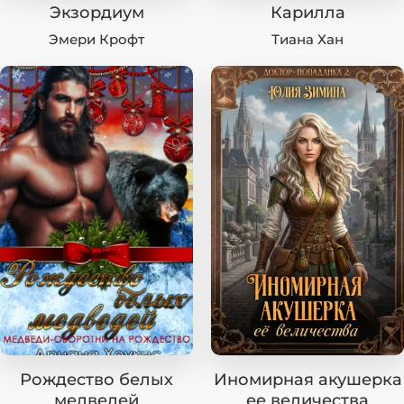
Экзордиум
Карилла
Эмери Крофт
Тиана Хан
Рождество белых
Иномирная акушерка
медведей
ее величества