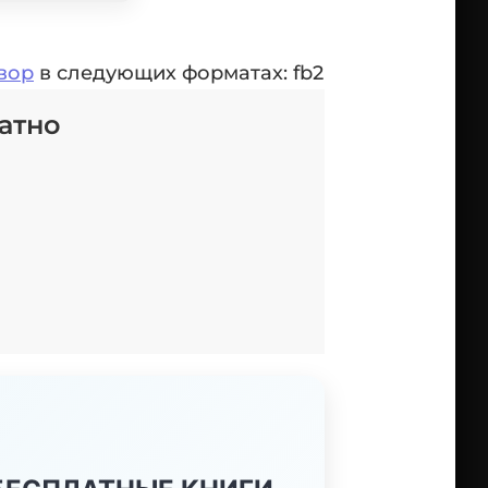
вор
в следующих форматах: fb2
атно