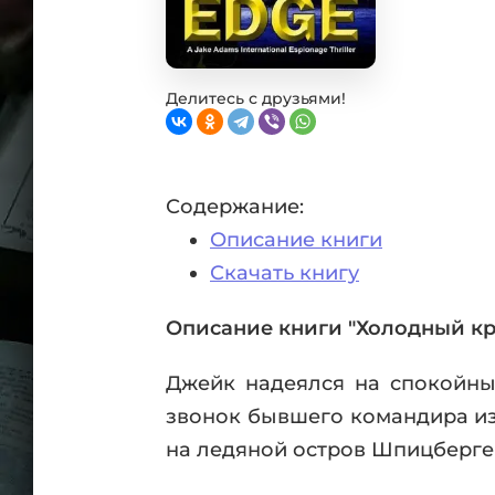
Фан
Проз
Мист
Эрот
Делитесь с друзьями!
Фэнт
Фант
Пост
Содержание:
Анти
Описание книги
Поп
ВСЕ
Скачать книгу
Описание книги "Холодный кр
Джейк надеялся на спокойны
звонок бывшего командира из
на ледяной остров Шпицберген