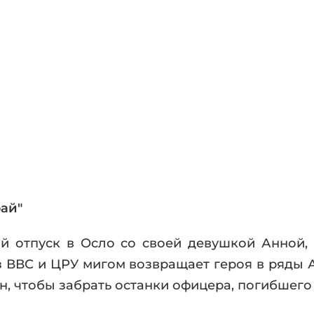
фики
а
ика и ужасы
ика
ези
астика
апокалипсис
утопия
аданцы
 ЖАНРЫ
ай"
й отпуск в Осло со своей девушкой Анной,
 ВВС и ЦРУ мигом возвращает героя в ряды Аг
, чтобы забрать останки офицера, погибшего 