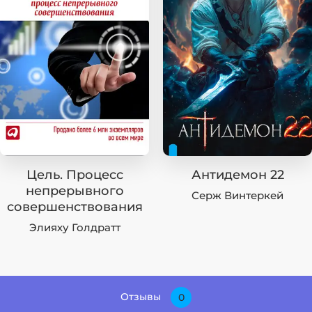
Цель. Процесс
Антидемон 22
непрерывного
Серж Винтеркей
совершенствования
Элияху Голдратт
Отзывы
0