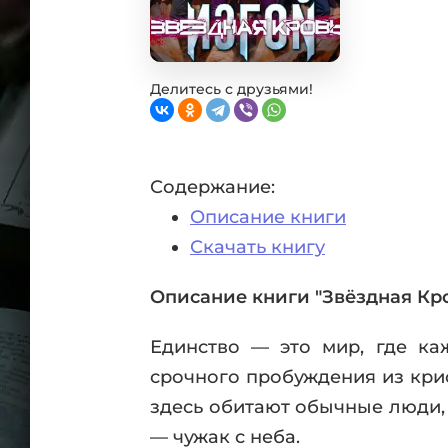
Фан
Проз
Мист
Эрот
Делитесь с друзьями!
Фэнт
Фант
Пост
Содержание:
Анти
Описание книги
Поп
ВСЕ
Скачать книгу
Описание книги "Звёздная Кро
Единство — это мир, где ка
срочного пробуждения из крио
здесь обитают обычные люди, 
— чужак с неба.