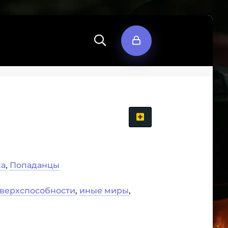
ка
,
Попаданцы
верхспособности
,
иные миры
,