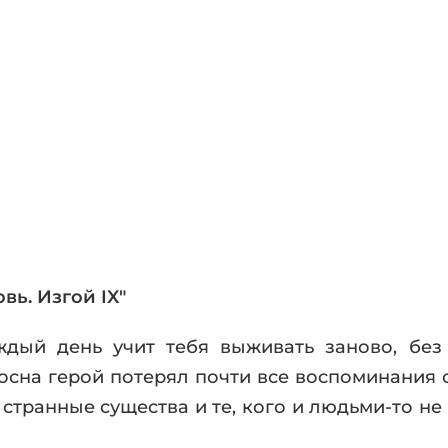
фики
а
ика и ужасы
ика
ези
астика
апокалипсис
утопия
аданцы
 ЖАНРЫ
вь. Изгой IX"
ждый день учит тебя выживать заново, бе
сна герой потерял почти все воспоминания о
странные существа и те, кого и людьми-то не