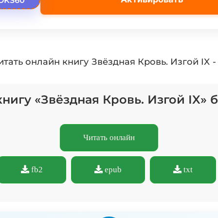
OKS60
тать онлайн книгу Звёздная Кровь. Изгой IX 
книгу «Звёздная Кровь. Изгой IX» 
Читать онлайн
fb2
epub
txt