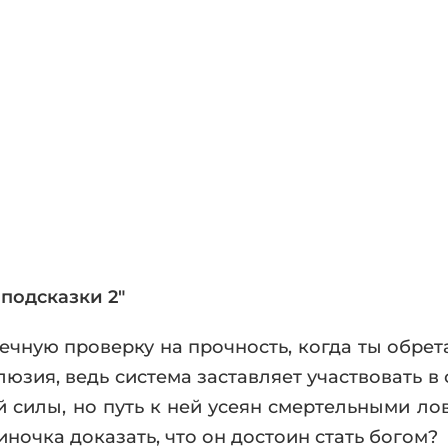
фики
а
ика и ужасы
ика
ези
астика
апокалипсис
утопия
аданцы
 ЖАНРЫ
подсказки 2"
чную проверку на прочность, когда ты обрета
юзия, ведь система заставляет участвовать в
 силы, но путь к ней усеян смертельными ло
ночка доказать, что он достоин стать богом?