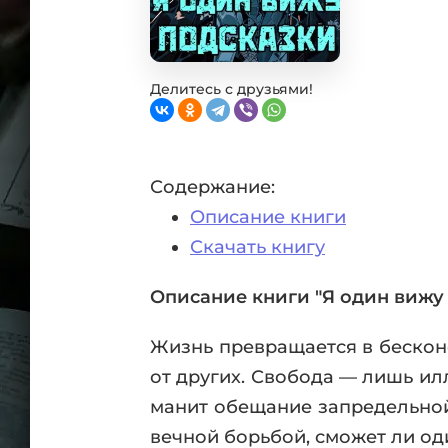
Фан
Проз
Мист
Эрот
Делитесь с друзьями!
Фэнт
Фант
Пост
Содержание:
Анти
Описание книги
Поп
ВСЕ
Скачать книгу
Описание книги "Я один вижу 
Жизнь превращается в бесконе
от других. Свобода — лишь илл
манит обещание запредельной
вечной борьбой, сможет ли оди