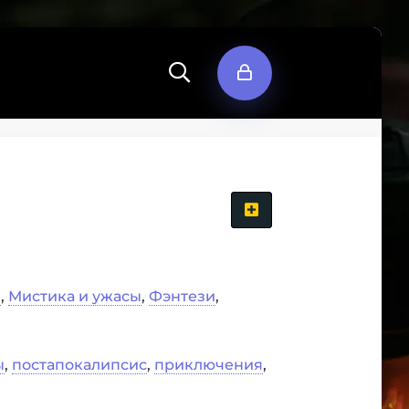
н
,
Мистика и ужасы
,
Фэнтези
,
ы
,
постапокалипсис
,
приключения
,