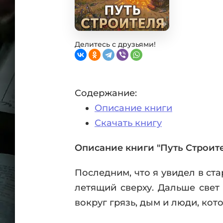
Фан
Проз
Мист
Эрот
Делитесь с друзьями!
Фэнт
Фант
Пост
Содержание:
Анти
Описание книги
Поп
ВСЕ
Скачать книгу
Описание книги "Путь Строите
Последним, что я увидел в ст
летящий сверху. Дальше свет 
вокруг грязь, дым и люди, кот