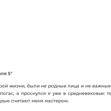
фики
а
ика и ужасы
ика
ези
астика
апокалипсис
утопия
аданцы
 ЖАНРЫ
ля 5"
арой жизни, были не родные лица и не важные
погас, а проснулся я уже в средневековье: т
орые считают меня мастером.