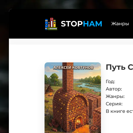
STOP
HAM
Жанры
Реал
Лит
Путь С
бояр
Дете
Трил
Год:
Автор:
Эзот
Жанры:
Книг
Серия:
Само
В книге ес
Боев
Юмо
Люб