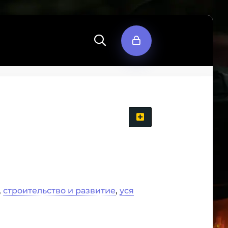
,
строительство и развитие
,
уся