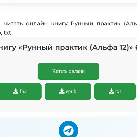
 читать онлайн книгу Рунный практик (Аль
 txt
нигу «Рунный практик (Альфа 12)»
Читать онлайн
fb2
epub
txt