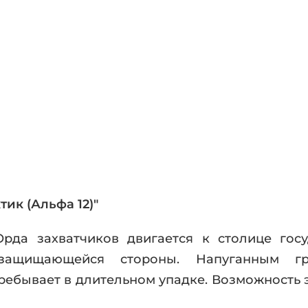
фики
а
ика и ужасы
ика
ези
астика
апокалипсис
утопия
аданцы
 ЖАНРЫ
ик (Альфа 12)"
Орда захватчиков двигается к столице госу
 защищающейся стороны. Напуганным гр
ребывает в длительном упадке. Возможность