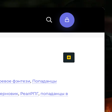
оевое фэнтези
,
Попаданцы
черновик
,
РеалРПГ
,
попаданцы в