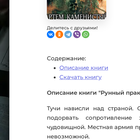
Фан
Проз
Мист
Эрот
Делитесь с друзьями!
Фэнт
Фант
Пост
Содержание:
Анти
Описание книги
Поп
ВСЕ
Скачать книгу
Описание книги "Рунный практ
Тучи нависли над страной. 
подорвать сопротивление
чудовищной. Местная армия п
невозможной.