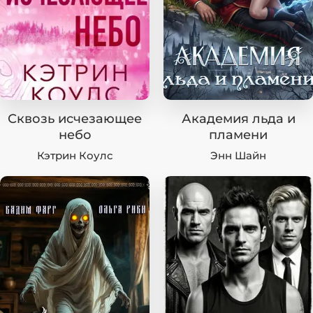
Сквозь исчезающее
Академия льда и
небо
пламени
Кэтрин Коулc
Энн Шайн