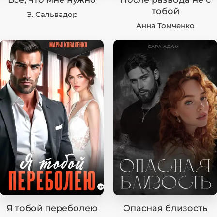
Все, что мне нужно
После развода не с
тобой
Э. Сальвадор
Анна Томченко
Я тобой переболею
Опасная близость