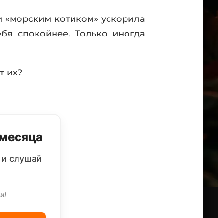
ым «морским котиком» ускорила
ебя спокойнее. Только иногда
т их?
 месяца
 и слушай
и!