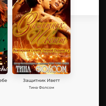
ебе
Защитник Иветт
Тина Фолсом