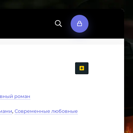
вный роман
амами
,
Современные любовные