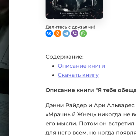
Фан
Проз
Мист
Эрот
Делитесь с друзьями!
Фэнт
Фант
Пост
Содержание:
Анти
Описание книги
Поп
ВСЕ
Скачать книгу
Описание книги "Я тебе обещ
Дэнни Райдер и Ари Альварес 
«Мрачный Жнец» никогда не ве
его мысли. Потом он встретил 
для него всем, но когда появля