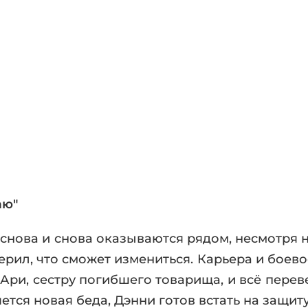
фики
а
ика и ужасы
ика
ези
астика
апокалипсис
утопия
аданцы
 ЖАНРЫ
аю"
снова и снова оказываются рядом, несмотря 
рил, что сможет измениться. Карьера и боево
Ари, сестру погибшего товарища, и всё перев
ется новая беда, Дэнни готов встать на защиту