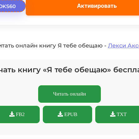
Активировать
OKS60
итать онлайн книгу Я тебе обещаю -
Лекси Акс
чать книгу «Я тебе обещаю» беспл
Читать онлайн
FB2
EPUB
TXT