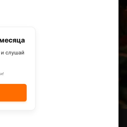
 месяца
 и слушай
и!