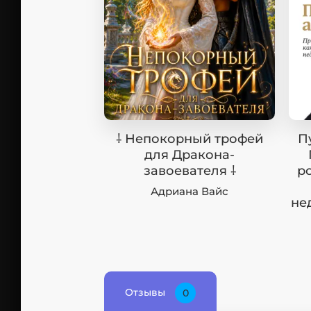
⸸ Непокорный трофей
П
для Дракона-
завоевателя ⸸
ро
Адриана Вайс
не
Отзывы
0