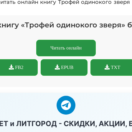
читать онлайн книгу Трофей одинокого зверя
книгу «Трофей одинокого зверя» 
Читать онлайн
FB2
EPUB
TXT
НЕТ и ЛИТГОРОД - СКИДКИ, АКЦИИ,