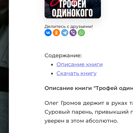
Фан
Проз
Мист
Эрот
Делитесь с друзьями!
Фэнт
Фант
Пост
Содержание:
Анти
Описание книги
Поп
ВСЕ
Скачать книгу
Описание книги "Трофей один
Олег Громов держит в руках 
Суровый парень, привыкший п
уверен в этом абсолютно.