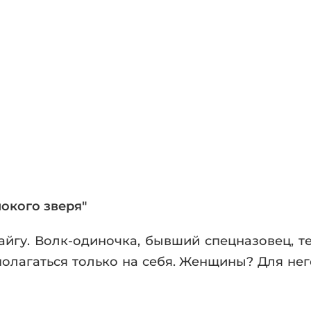
фики
а
ика и ужасы
ика
ези
астика
апокалипсис
утопия
аданцы
 ЖАНРЫ
окого зверя"
тайгу. Волк-одиночка, бывший спецназовец, т
олагаться только на себя. Женщины? Для него