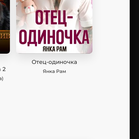
Отец-одиночка
 2
Янка Рам
а)