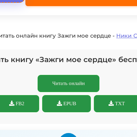
итать онлайн книгу Зажги мое сердце -
Ники 
ть книгу «Зажги мое сердце» бес
Читать онлайн
FB2
EPUB
TXT