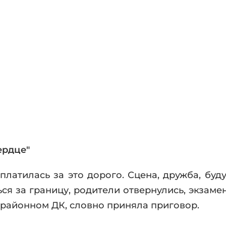
фики
а
ика и ужасы
ика
ези
астика
апокалипсис
утопия
аданцы
 ЖАНРЫ
ердце"
платилась за это дорого. Сцена, дружба, буд
ься за границу, родители отвернулись, экзам
 районном ДК, словно приняла приговор.