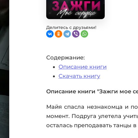
Фан
Проз
Мист
Эрот
Делитесь с друзьями!
Фэнт
Фант
Пост
Содержание:
Анти
Описание книги
Поп
ВСЕ
Скачать книгу
Описание книги "Зажги мое с
Майя спасла незнакомца и по
момент. Подруга улетела учит
осталась преподавать танцы в