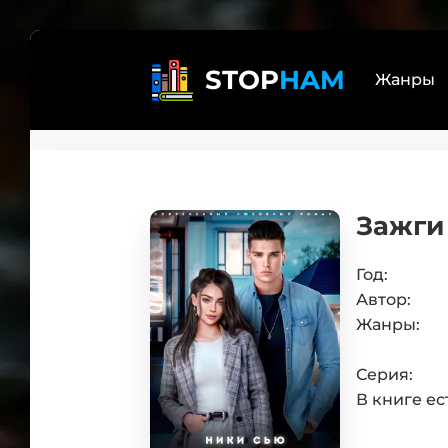
STOP
HAM
Жанры
Реал
Лит
Зажги
бояр
Дете
Трил
Год:
Автор:
Эзот
Жанры:
Книг
Само
Серия:
Боев
В книге ес
Юмо
Люб