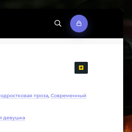
одростковая проза
,
Современный
ая девушка