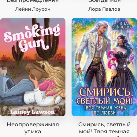
Без промедления
Всегда моя
Лейни Лоусон
Лора Павлов
Неопровержимая
Смирись, светлый
улика
мой! Твоя темная