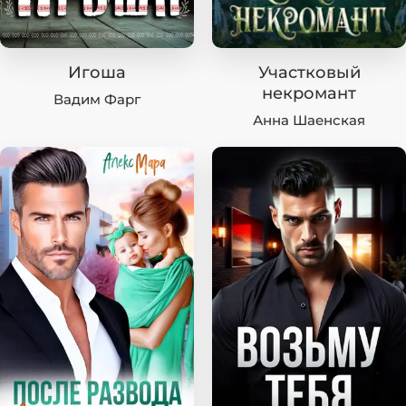
Игоша
Участковый
некромант
Вадим Фарг
Анна Шаенская