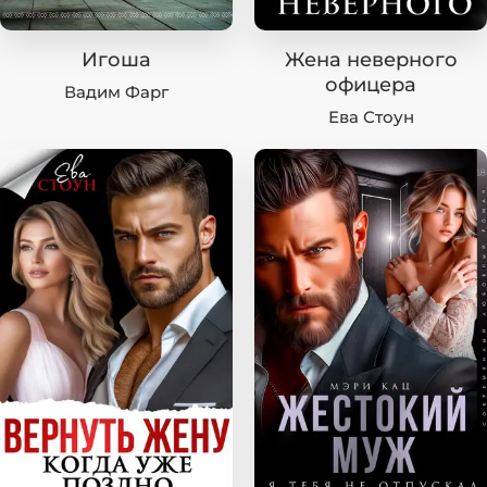
Игоша
Жена неверного
офицера
Вадим Фарг
Ева Стоун