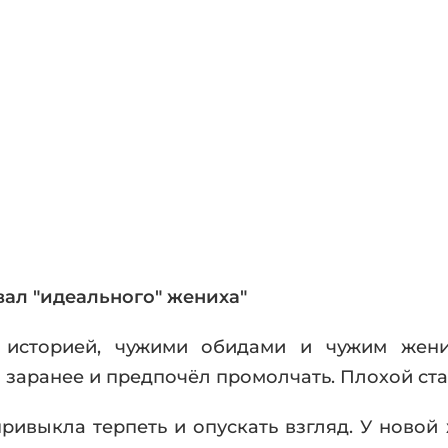
фики
а
ика и ужасы
ика
ези
астика
апокалипсис
утопия
аданцы
 ЖАНРЫ
ал "идеального" жениха"
 историей, чужими обидами и чужим жени
 заранее и предпочёл промолчать. Плохой стар
привыкла терпеть и опускать взгляд. У новой