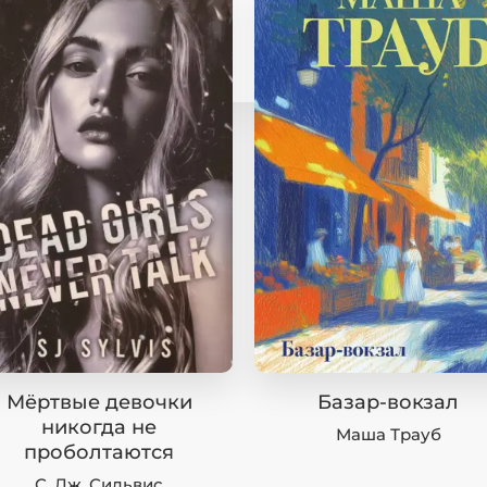
Мёртвые девочки
Базар-вокзал
никогда не
Маша Трауб
проболтаются
С. Дж. Сильвис