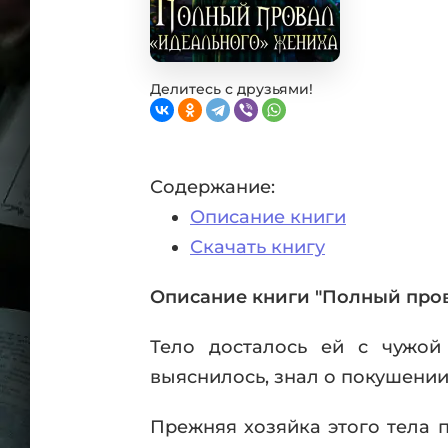
Фан
Проз
Мист
Эрот
Делитесь с друзьями!
Фэнт
Фант
Пост
Содержание:
Анти
Описание книги
Поп
ВСЕ
Скачать книгу
Описание книги "Полный пров
Тело досталось ей с чужой
выяснилось, знал о покушении
Прежняя хозяйка этого тела 