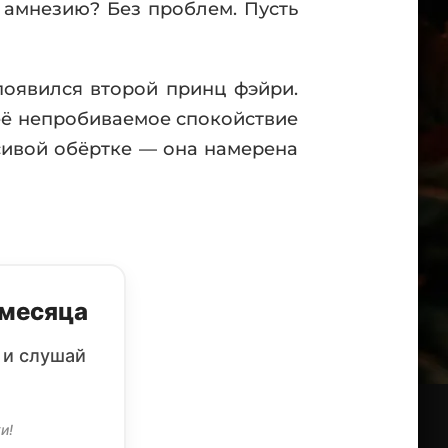
ь амнезию? Без проблем. Пусть
появился второй принц фэйри.
её непробиваемое спокойствие
сивой обёртке — она намерена
 месяца
 и слушай
и!