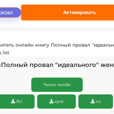
Активировать
OKS60
читать онлайн книгу Полный провал "идеальн
 txt
 «Полный провал "идеального" жен
Читать онлайн
fb2
epub
txt