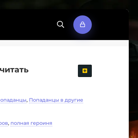
читать
опаданцы
,
Попаданцы в другие
ров
,
полная героиня