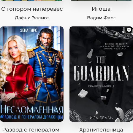
С топором наперевес
Игоша
Дафни Эллиот
Вадим Фарг
Развод с генералом-
Хранительница