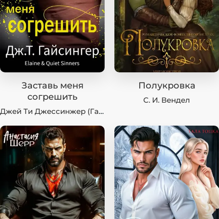
Заставь меня
Полукровка
согрешить
С. И. Вендел
Джей Ти Джессинжер (Гайсингер)