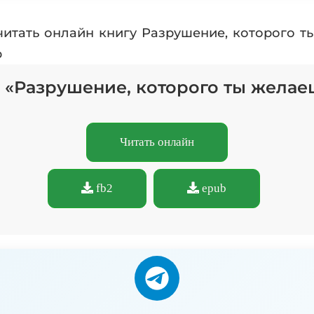
читать онлайн книгу Разрушение, которого 
b
у «Разрушение, которого ты желае
Читать онлайн
fb2
epub