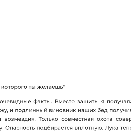
фики
а
ика и ужасы
ика
ези
астика
апокалипсис
утопия
аданцы
 ЖАНРЫ
 которого ты желаешь"
очевидные факты. Вместо защиты я получал
жу, и подлинный виновник наших бед получил
 возмездия. Только совместная охота сове
. Опасность подбирается вплотную. Лука тепе