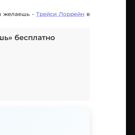
ты желаешь -
Трейси Лоррейн
в
шь» бесплатно