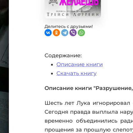
Фан
Проз
Мист
Эрот
Делитесь с друзьями!
Фэнт
Фант
Пост
Содержание:
Анти
Описание книги
Поп
ВСЕ
Скачать книгу
Описание книги "Разрушение,
Шесть лет Лука игнорировал 
Сегодня правда выплыла нару
временно объединились ради
прощения за прошлую слепоту