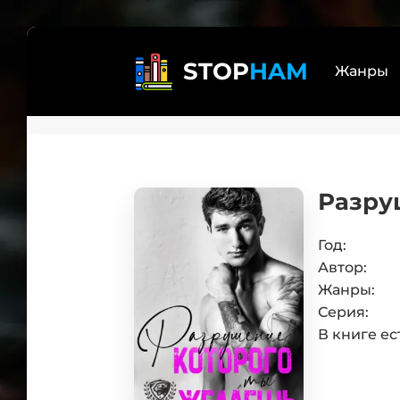
STOP
HAM
Жанры
Реал
Лит
Разру
бояр
Дете
Трил
Год:
Автор:
Эзот
Жанры:
Книг
Серия:
Само
В книге ес
Боев
Юмо
Люб