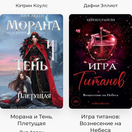
Кэтрин Коулc
Дафни Эллиот
Морана и Тень.
Игра титанов:
Плетущая
Вознесение на
Небеса