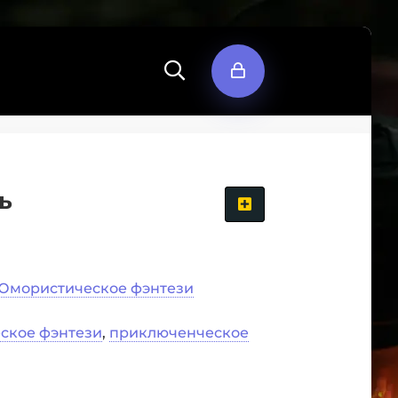
ь
Юмористическое фэнтези
ское фэнтези
,
приключенческое