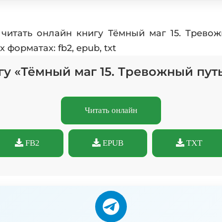
читать онлайн книгу Тёмный маг 15. Трево
форматах: fb2, epub, txt
гу «Тёмный маг 15. Тревожный пут
Читать онлайн
FB2
EPUB
TXT