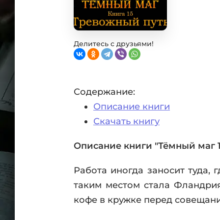
Фан
Проз
Мист
Эрот
Делитесь с друзьями!
Фэнт
Фант
Пост
Содержание:
Анти
Описание книги
Поп
ВСЕ
Скачать книгу
Описание книги "Тёмный маг 1
Работа иногда заносит туда, 
таким местом стала Фландрия
кофе в кружке перед совещан