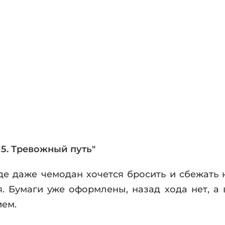
фики
а
ика и ужасы
ика
ези
астика
апокалипсис
утопия
аданцы
 ЖАНРЫ
5. Тревожный путь"
где даже чемодан хочется бросить и сбежать
. Бумаги уже оформлены, назад хода нет, а 
ием.