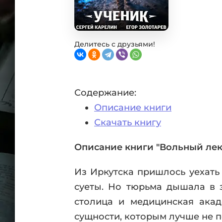
Фан
Проз
Мист
Эрот
Делитесь с друзьями!
Фэнт
Фант
Пост
Содержание:
Анти
Описание книги
Поп
ВСЕ
Скачать книгу
Описание книги "Вольный лека
Из Иркутска пришлось уехать
суеты. Но тюрьма дышала в з
столица и медицинская акад
сущности, которым лучше не по