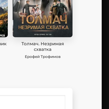
ник
Толмач. Незримая
схватка
Ерофей Трофимов