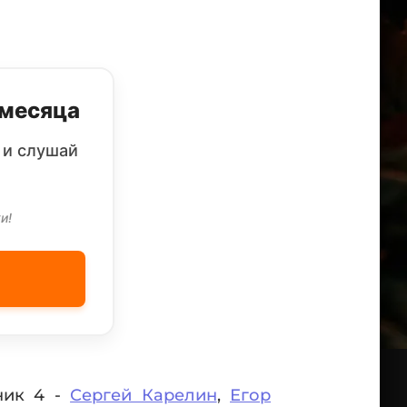
 месяца
 и слушай
и!
ник 4 -
Сергей Карелин
,
Егор