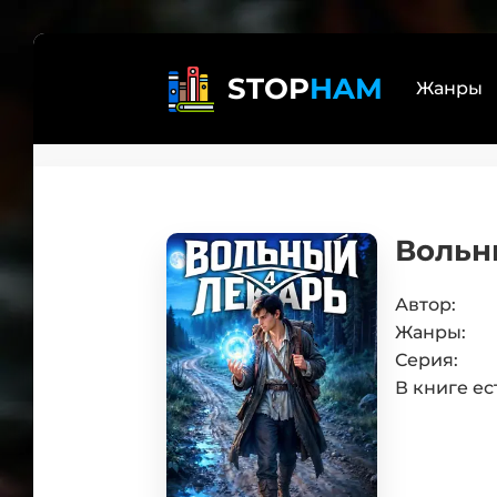
STOP
HAM
Жанры
Реал
Лит
Вольн
бояр
Дете
Трил
Автор:
Жанры:
Эзот
Серия:
Книг
В книге ес
Само
Боев
Юмо
Люб