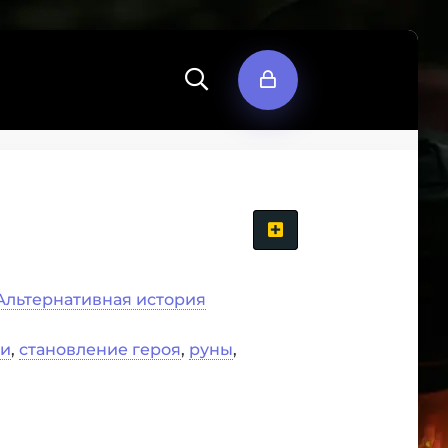
Альтернативная история
ти
,
становление героя
,
руны
,