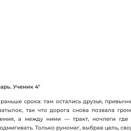
фики
а
ика и ужасы
ика
ези
астика
апокалипсис
утопия
аданцы
 ЖАНРЫ
рь. Ученик 4"
 раньше срока: там остались друзья, привыч
атылок, так что дорога снова позвала гро
емия, а между ними — тракт, ночлеги где 
дмигивать. Только руномаг, выбрав цель, сво