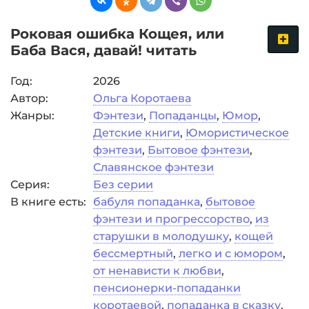
Роковая ошибка Кощея, или
Баба Вася, давай! читать
Год:
2026
Автор:
Ольга Коротаева
Жанры:
Фэнтези
,
Попаданцы
,
Юмор
,
Детские книги
,
Юмористическое
фэнтези
,
Бытовое фэнтези
,
Славянское фэнтези
Серия:
Без серии
В книге есть:
бабуля попаданка
,
бытовое
фэнтези и прогрессорство
,
из
старушки в молодушку
,
кощей
бессмертный
,
легко и с юмором
,
от ненависти к любви
,
пенсионерки-попаданки
коротаевой
,
попаданка в сказку
,