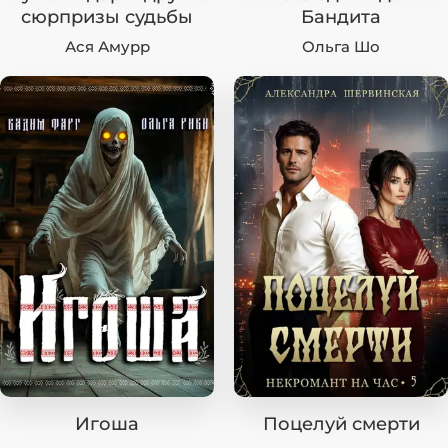
сюрпризы судьбы
Бандита
Ася Амурр
Ольга Шо
Игоша
Поцелуй смерти