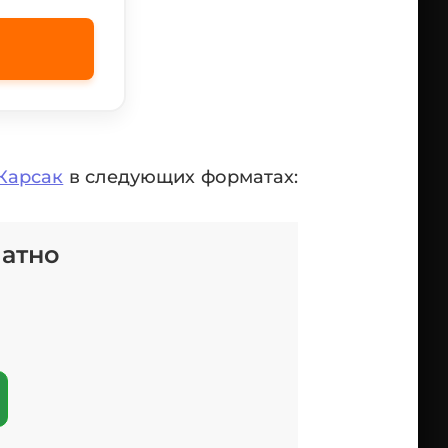
Карсак
в следующих форматах:
латно