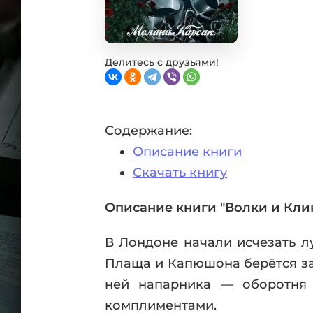
Фан
Проз
Мист
Эрот
Делитесь с друзьями!
Фэнт
Фант
Пост
Содержание:
Анти
Описание книги
Поп
ВСЕ
Скачать книгу
Описание книги "Волки и Кли
В Лондоне начали исчезать л
Плаща и Капюшона берётся за
ней напарника — оборотня
комплиментами.