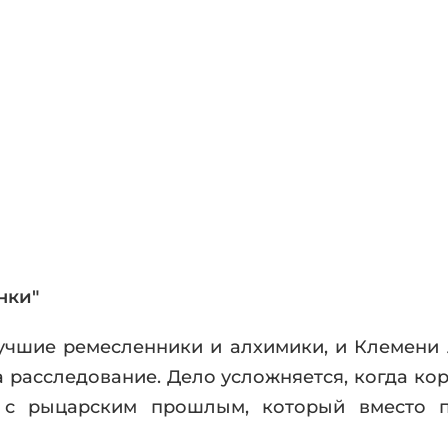
фики
а
ика и ужасы
ика
ези
астика
апокалипсис
утопия
аданцы
 ЖАНРЫ
нки"
учшие ремесленники и алхимики, и Клемени
 расследование. Дело усложняется, когда кор
 с рыцарским прошлым, который вместо п