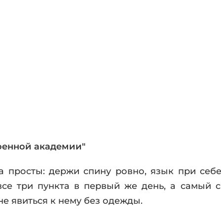
фики
а
ика и ужасы
ика
ези
астика
апокалипсис
утопия
аданцы
 ЖАНРЫ
оенной академии"
 просты: держи спину ровно, язык при себе 
все три пункта в первый же день, а самый 
не явиться к нему без одежды.