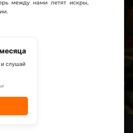
перь между нами летят искры,
ии.
 месяца
 и слушай
и!