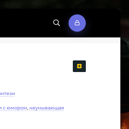
энтези
и с юмором
,
неунывающая