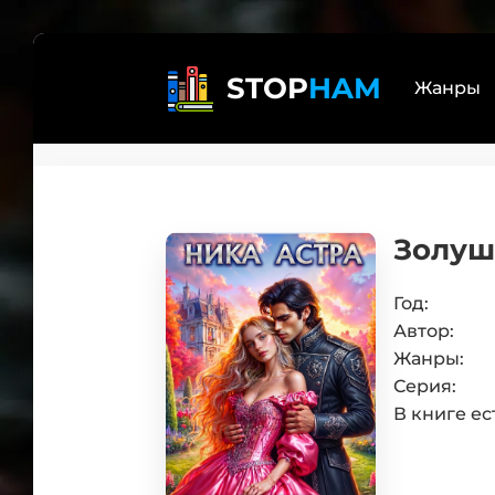
STOP
HAM
Жанры
Реал
Лит
Золуш
бояр
Дете
Трил
Год:
Автор:
Эзот
Жанры:
Книг
Серия:
Само
В книге ес
Боев
Юмо
Люб