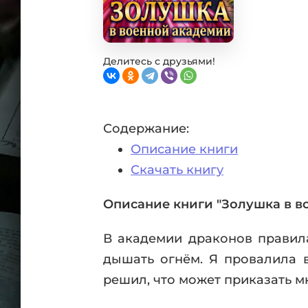
Фан
Проз
Мист
Эрот
Делитесь с друзьями!
Фэнт
Фант
Пост
Содержание:
Анти
Описание книги
Поп
ВСЕ
Скачать книгу
Описание книги "Золушка в в
В академии драконов правила
дышать огнём. Я провалила 
решил, что может приказать м