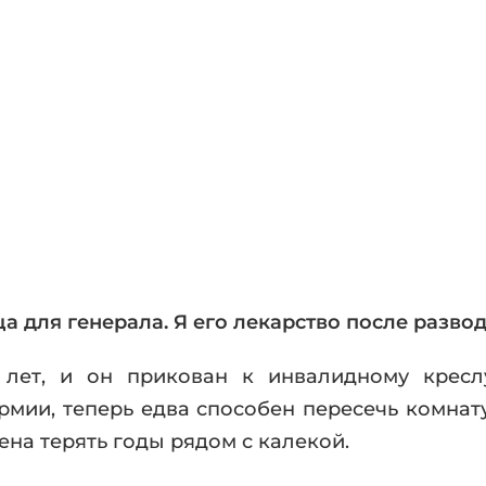
фики
а
ика и ужасы
ика
ези
астика
апокалипсис
утопия
аданцы
 ЖАНРЫ
 для генерала. Я его лекарство после развод
лет, и он прикован к инвалидному креслу
мии, теперь едва способен пересечь комнату
ена терять годы рядом с калекой.