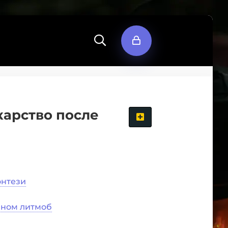
карство после
энтези
яном литмоб