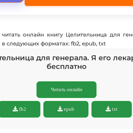
читать онлайн книгу Целительница для ген
а
в следующих форматах: fb2, epub, txt
тельница для генерала. Я его лека
бесплатно
Читать онлайн
fb2
epub
txt