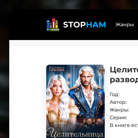
STOP
HAM
Жанры
Реал
Лит
Целите
бояр
Дете
разво
Трил
Эзот
Год:
Книг
Автор:
Само
Жанры:
Боев
Серия:
Юмо
В книге ес
Люб