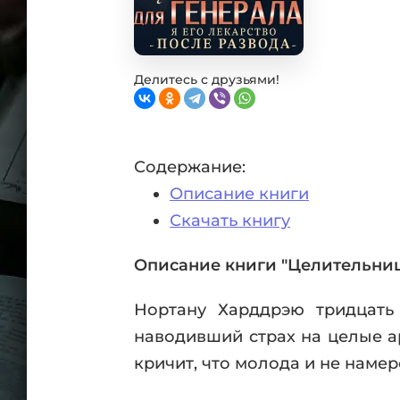
Фан
Проз
Мист
Эрот
Делитесь с друзьями!
Фэнт
Фант
Пост
Содержание:
Анти
Описание книги
Поп
ВСЕ
Скачать книгу
Описание книги "Целительница
Нортану Харддрэю тридцать 
наводивший страх на целые ар
кричит, что молода и не намер