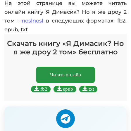
На этой странице вы можете читать
онлайн книгу Я Димасик? Но я же дроу 2
том -
noslnosl
в следующих форматах: fb2,
epub, txt
Скачать книгу «Я Димасик? Но
я же дроу 2 том» бесплатно
Читать онлайн
fb2
epub
txt