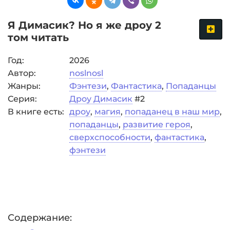
Я Димасик? Но я же дроу 2
том читать
Год:
2026
Автор:
noslnosl
Жанры:
Фэнтези
,
Фантастика
,
Попаданцы
Серия:
Дроу Димасик
#2
В книге есть:
дроу
,
магия
,
попаданец в наш мир
,
попаданцы
,
развитие героя
,
сверхспособности
,
фантастика
,
фэнтези
Содержание: