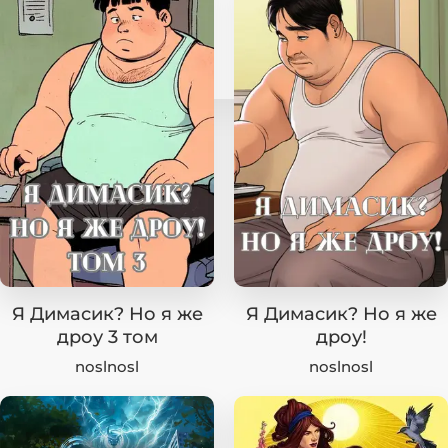
Я Димасик? Но я же
Я Димасик? Но я же
дроу 3 том
дроу!
noslnosl
noslnosl