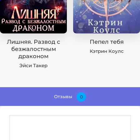
Лишняя. Развод с
Пепел тебя
безжалостным
Кэтрин Коулс
драконом
Эйси Такер
Отзывы
0