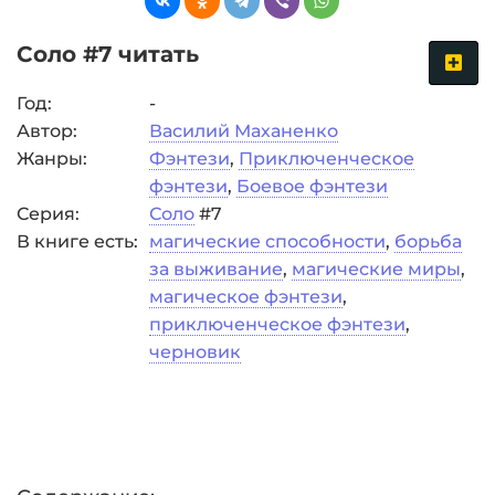
Соло #7 читать
Год:
-
Автор:
Василий Маханенко
Жанры:
Фэнтези
,
Приключенческое
фэнтези
,
Боевое фэнтези
Серия:
Соло
#7
В книге есть:
магические способности
,
борьба
за выживание
,
магические миры
,
магическое фэнтези
,
приключенческое фэнтези
,
черновик