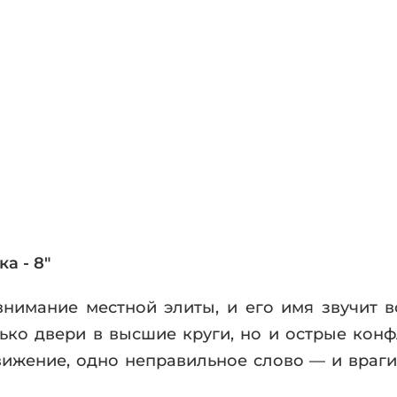
фики
а
ика и ужасы
ика
ези
астика
апокалипсис
утопия
аданцы
 ЖАНРЫ
а - 8"
внимание местной элиты, и его имя звучит 
ько двери в высшие круги, но и острые конф
вижение, одно неправильное слово — и враги,