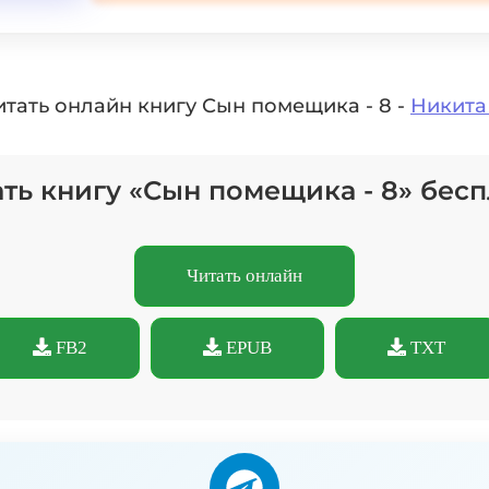
итать онлайн книгу Сын помещика - 8 -
Никита
ть книгу «Сын помещика - 8» бес
Читать онлайн
FB2
EPUB
TXT