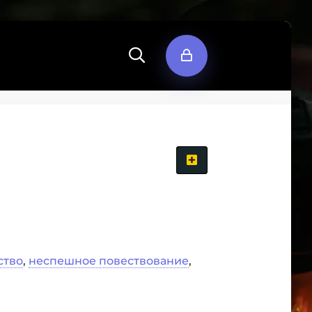
ство
,
неспешное повествование
,