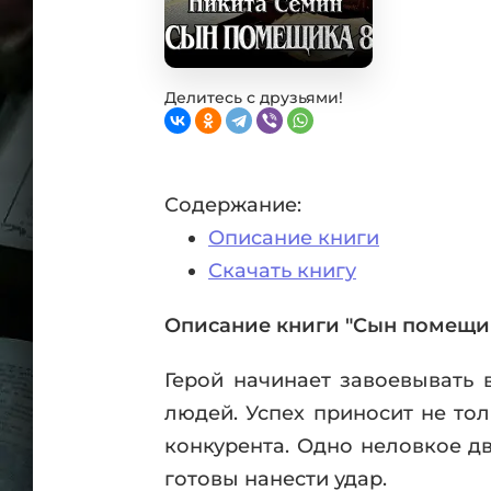
Фан
Проз
Мист
Эрот
Делитесь с друзьями!
Фэнт
Фант
Пост
Содержание:
Анти
Описание книги
Поп
ВСЕ
Скачать книгу
Описание книги "Сын помещик
Герой начинает завоевывать 
людей. Успех приносит не тол
конкурента. Одно неловкое д
готовы нанести удар.