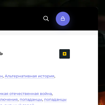
ь
ан
,
Альтернативная история
,
икая отечественная война
,
ключения
,
попаданцы
,
попаданцы