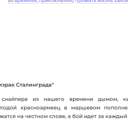
во времени
,
приключения
,
прожить жизнь зано
фики
а
ика и ужасы
ика
ези
астика
апокалипсис
утопия
аданцы
 ЖАНРЫ
израк Сталинграда"
ет снайпера из нашего времени дымом, 
олодой красноармеец в маршевом пополне
ржатся на честном слове, а бой идет за каждый