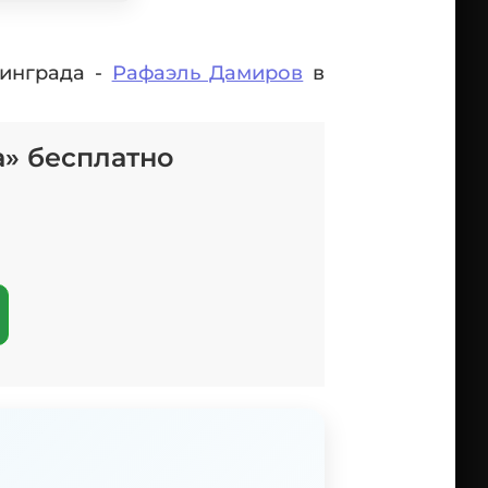
линграда -
Рафаэль Дамиров
в
а» бесплатно