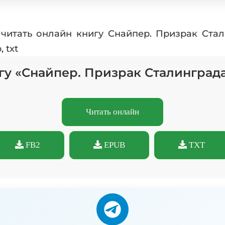
читать онлайн книгу Снайпер. Призрак Ста
 txt
гу «Снайпер. Призрак Сталинград
Читать онлайн
FB2
EPUB
TXT