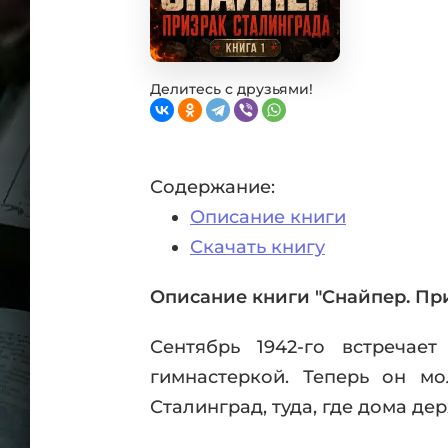
Фан
Проз
Мист
Эрот
Делитесь с друзьями!
Фэнт
Фант
Пост
Содержание:
Анти
Описание книги
Поп
ВСЕ
Скачать книгу
Описание книги "Снайпер. Пр
Сентябрь 1942-го встреча
гимнастеркой. Теперь он м
Сталинград, туда, где дома де