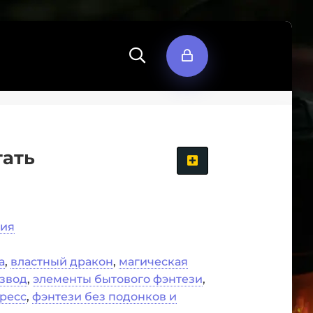
тать
мия
а
,
властный дракон
,
магическая
звод
,
элементы бытового фэнтези
,
тресс
,
фэнтези без подонков и