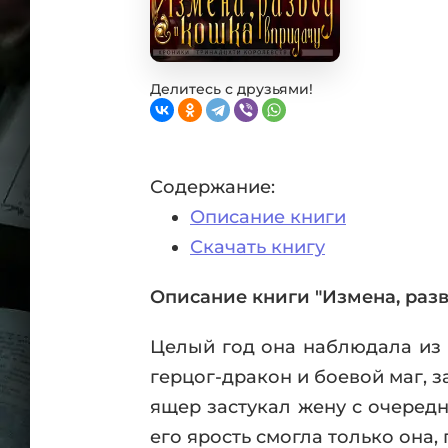
Фан
Проз
Мист
Эрот
Делитесь с друзьями!
Фэнт
Фант
Пост
Содержание:
Анти
Описание книги
Поп
ВСЕ
Скачать книгу
Описание книги "Измена, раз
Целый год она наблюдала из 
герцог-дракон и боевой маг, 
ящер застукал жену с очередн
его ярость смогла только она,