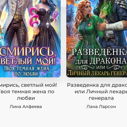
мирись, светлый мой!
Разведенка для драко
Твоя темная жена по
или Личный лекар
любви
генерала
Лина Алфеева
Лана Ларсон