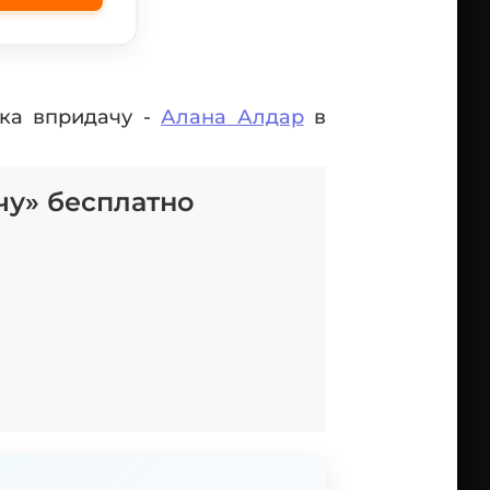
шка впридачу -
Алана Алдар
в
чу» бесплатно