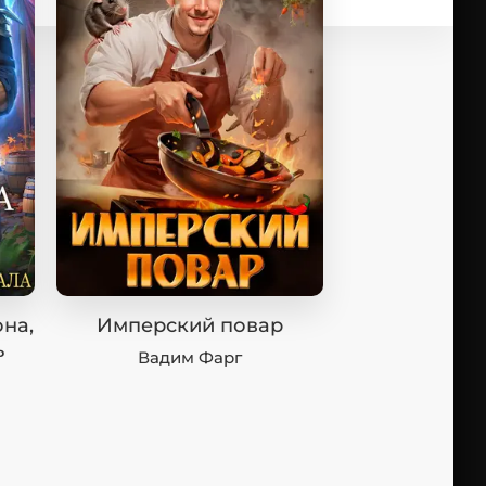
на,
Имперский повар
ь
Вадим Фарг