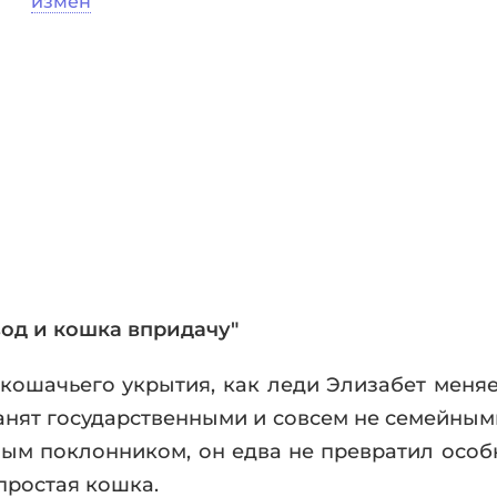
измен
фики
а
ика и ужасы
ика
ези
астика
апокалипсис
утопия
аданцы
 ЖАНРЫ
вод и кошка впридачу"
кошачьего укрытия, как леди Элизабет меняет
занят государственными и совсем не семейным
ым поклонником, он едва не превратил особн
 простая кошка.