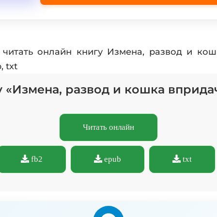
 читать онлайн книгу Измена, развод и ко
 txt
у «Измена, развод и кошка вприда
Читать онлайн
fb2
epub
txt