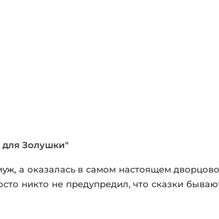
фики
а
ика и ужасы
ика
ези
астика
апокалипсис
утопия
аданцы
 ЖАНРЫ
 для Золушки"
амуж, а оказалась в самом настоящем дворцов
осто никто не предупредил, что сказки бывают