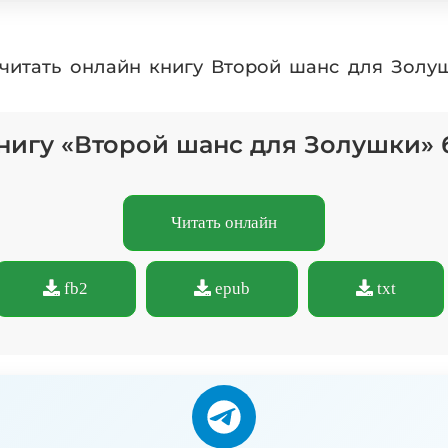
 читать онлайн книгу Второй шанс для Золу
книгу «Второй шанс для Золушки» 
Читать онлайн
fb2
epub
txt