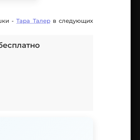
шки -
Тара Талер
в следующих
бесплатно