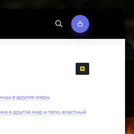
нцы в другие миры
ка в другой мир и тело
,
властный