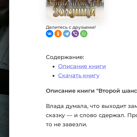
Фан
Проз
Мист
Эрот
Делитесь с друзьями!
Фэнт
Фант
Пост
Содержание:
Анти
Описание книги
Поп
ВСЕ
Скачать книгу
Описание книги "Второй шанс
Влада думала, что выходит з
сказку — и слово сдержал. Пр
то не завезли.