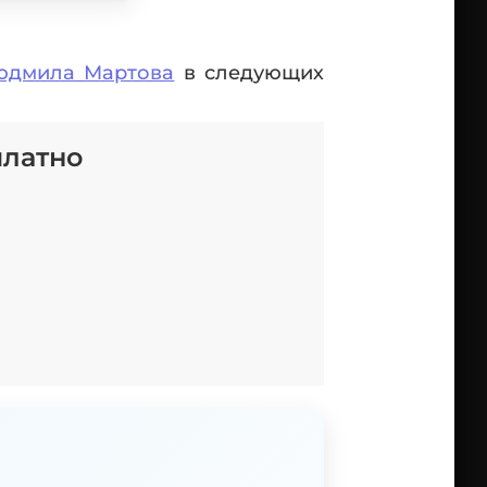
юдмила Мартова
в следующих
платно