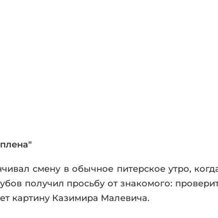
фики
а
ика и ужасы
ика
ези
астика
апокалипсис
утопия
аданцы
 ЖАНРЫ
 плена"
ивал смену в обычное питерское утро, когда
Зубов получил просьбу от знакомого: провери
ает картину Казимира Малевича.