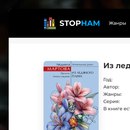
STOP
HAM
Жанры
Реал
Лит
Из ле
бояр
Дете
Трил
Год:
Автор:
Эзот
Жанры:
Книг
Серия:
Само
В книге ес
Боев
Юмо
Люб