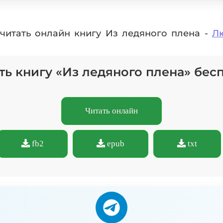
читать онлайн книгу Из ледяного плена -
Л
ть книгу «Из ледяного плена» бес
Читать онлайн
fb2
epub
txt