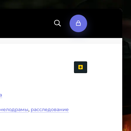
а
 мелодрамы
,
расследование