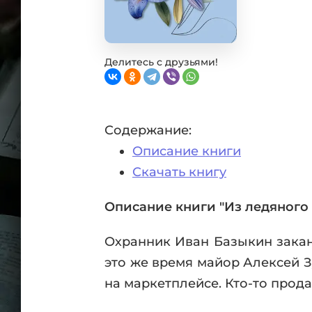
Фан
Проз
Мист
Эрот
Делитесь с друзьями!
Фэнт
Фант
Пост
Содержание:
Анти
Описание книги
Поп
ВСЕ
Скачать книгу
Описание книги "Из ледяного
Охранник Иван Базыкин заканч
это же время майор Алексей 
на маркетплейсе. Кто-то прод