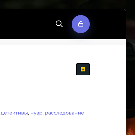
 детективы
,
нуар
,
расследование