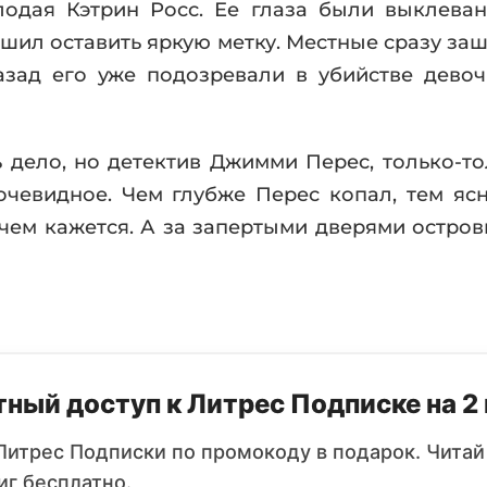
одая Кэтрин Росс. Ее глаза были выклеваны
шил оставить яркую метку. Местные сразу заш
азад его уже подозревали в убийстве девоч
 дело, но детектив Джимми Перес, только-то
очевидное. Чем глубже Перес копал, тем ясн
 чем кажется. А за запертыми дверями остров
ный доступ к Литрес Подписке на 2
Литрес Подписки по промокоду в подарок. Читай
иг бесплатно.