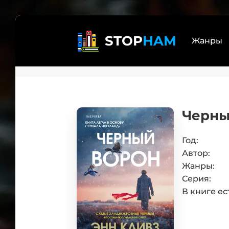
STOP
HAM
Жанры
Реал
Лит
Черны
бояр
Дете
Трил
Год:
Автор:
Эзот
Жанры:
Книг
Серия:
Само
В книге ес
Боев
Юмо
Люб