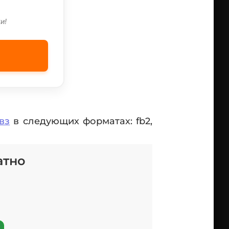
и!
вз
в следующих форматах: fb2,
атно