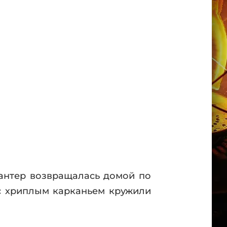
Хантер возвращалась домой по
 с хриплым карканьем кружили