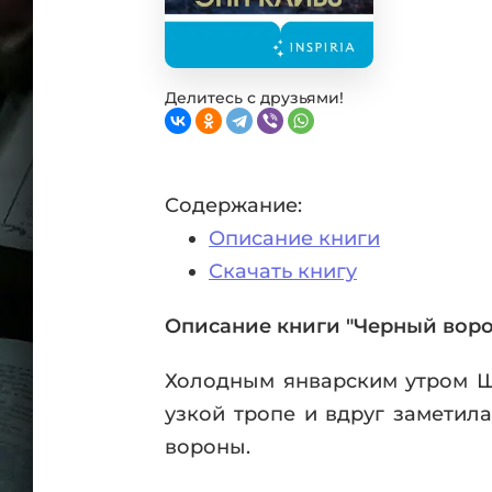
Фан
Проз
Мист
Эрот
Делитесь с друзьями!
Фэнт
Фант
Пост
Содержание:
Анти
Описание книги
Поп
ВСЕ
Скачать книгу
Описание книги "Черный воро
Холодным январским утром Ше
узкой тропе и вдруг заметил
вороны.