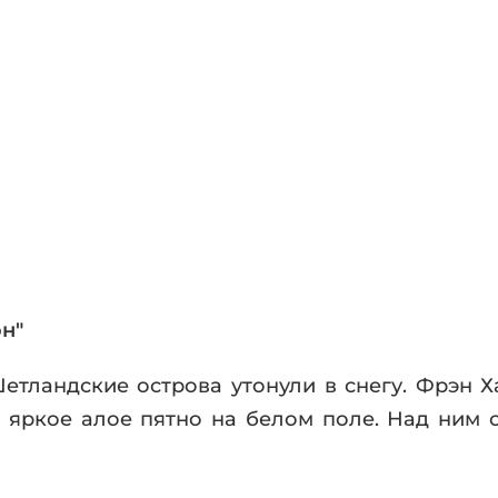
фики
а
ика и ужасы
ика
ези
астика
апокалипсис
утопия
аданцы
 ЖАНРЫ
н"
тландские острова утонули в снегу. Фрэн 
а яркое алое пятно на белом поле. Над ним