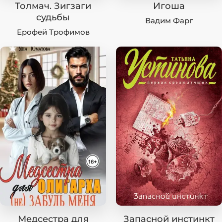
Толмач. Зигзаги
Игоша
судьбы
Вадим Фарг
Ерофей Трофимов
Медсестра для
Запасной инстинкт