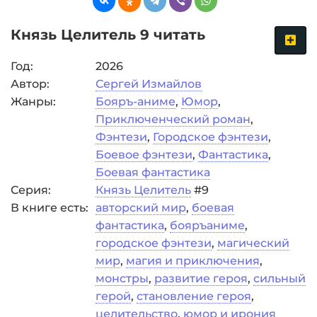
Князь Целитель 9 читать
Год:
2026
Автор:
Сергей Измайлов
Жанры:
Бояръ-аниме
,
Юмор
,
Приключенческий роман
,
Фэнтези
,
Городское фэнтези
,
Боевое фэнтези
,
Фантастика
,
Боевая фантастика
Серия:
Князь Целитель
#9
В книге есть:
авторский мир
,
боевая
фантастика
,
бояръаниме
,
городское фэнтези
,
магический
мир
,
магия и приключения
,
монстры
,
развитие героя
,
сильный
герой
,
становление героя
,
целительство
,
юмор и ирония