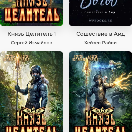
Князь Целитель 1
Сошествие в Аид
Сергей Измайлов
Хейзел Райли