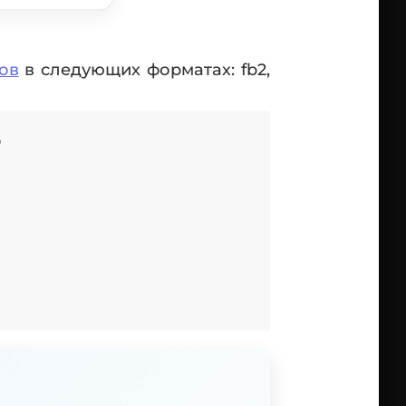
ов
в следующих форматах: fb2,
о