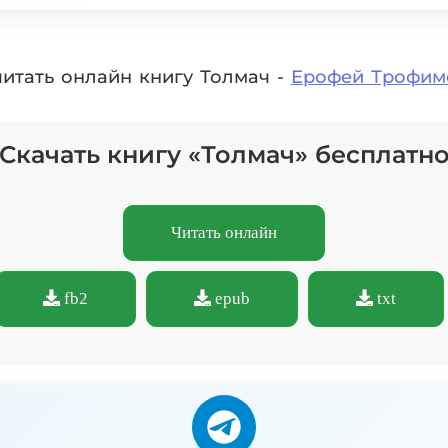
читать онлайн книгу Толмач -
Ерофей Трофим
Скачать книгу «Толмач» бесплатн
Читать онлайн
fb2
epub
txt