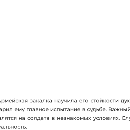
фики
а
ика и ужасы
ика
ези
астика
апокалипсис
утопия
аданцы
 ЖАНРЫ
 Армейская закалка научила его стойкости ду
рил ему главное испытание в судьбе. Важный
лятся на солдата в незнакомых условиях. Сл
еальность.