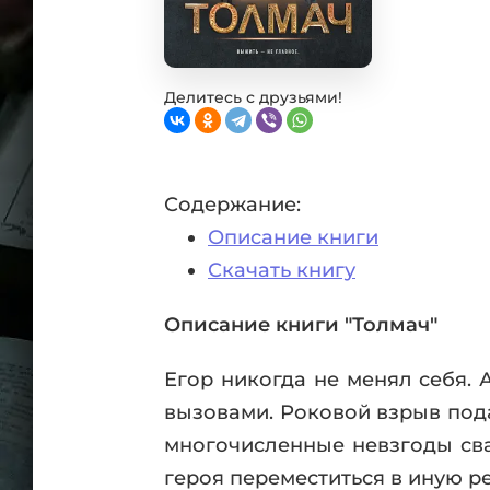
Фан
Проз
Мист
Эрот
Делитесь с друзьями!
Фэнт
Фант
Пост
Содержание:
Анти
Описание книги
Поп
ВСЕ
Скачать книгу
Описание книги "Толмач"
Егор никогда не менял себя.
вызовами. Роковой взрыв пода
многочисленные невзгоды сва
героя переместиться в иную р