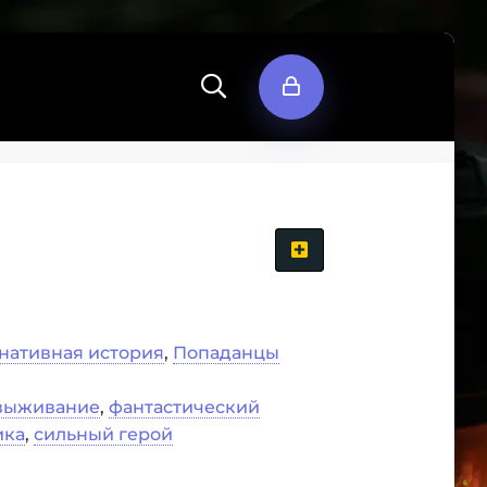
нативная история
,
Попаданцы
 выживание
,
фантастический
ика
,
сильный герой