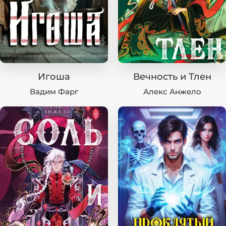
Игоша
Вечность и Тлен
Вадим Фарг
Алекс Анжело